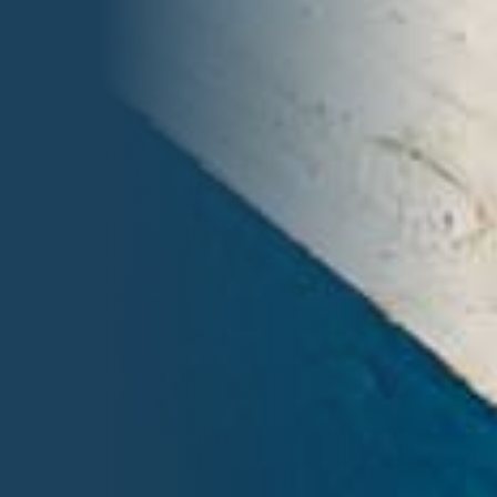
TC VAL DE BAGNES
Rue du Centre Sportif 34
1936 Verbier
Nos statuts
PV AG 2026
CONTACT
Téléphone
+41 77 411 03 61 (+ Whatsapp)