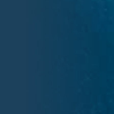
Email
info@tcvb.ch
COORDONNÉES BANCAIRES
Swift code
UBSWCHZH80A
IBAN
CH44 0023 2232 1709 7101 C
Bénéficiaire
Tennis Club Val de Bagnes
LE COMITÉ