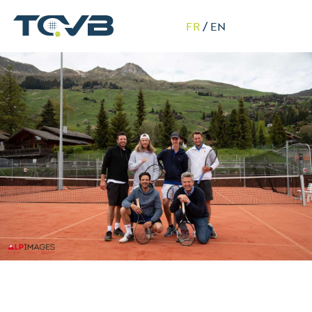
FR
/
EN