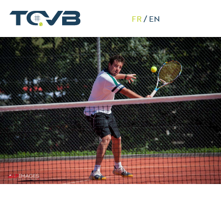
FR
/
EN